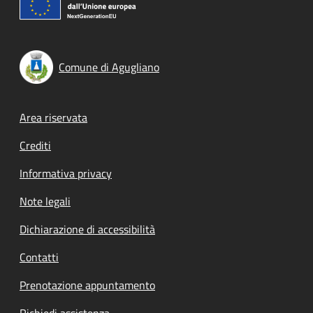
Comune di Agugliano
Footer menu
Area riservata
Crediti
Informativa privacy
Note legali
Dichiarazione di accessibilità
Contatti
Prenotazione appuntamento
Richiedi assistenza