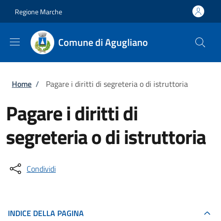
Salta al contenuto principale
Skip to footer content
Regione Marche
Comune di Agugliano
Briciole di pane
Home
/
Pagare i diritti di segreteria o di istruttoria
Pagare i diritti di
segreteria o di istruttoria
Condividi
INDICE DELLA PAGINA