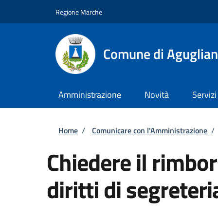
Salta al contenuto principale
Skip to footer content
Regione Marche
Comune di Aguglia
Amministrazione
Novità
Servizi
Briciole di pane
Home
/
Comunicare con l'Amministrazione
/
Chiedere il rimbo
diritti di segreteri