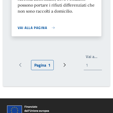
possono portare i rifiuti differenziati che
non sono raccolti a domicilio.
VAI ALLA PAGINA
Write th
Vai a…
Pagina
1
Pagina precedente
Pagina attuale
Prossima pagina