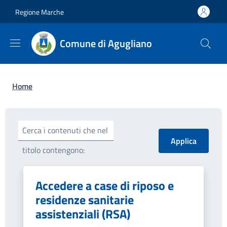
Salta al contenuto principale
Skip to footer content
Regione Marche
Comune di Agugliano
Briciole di pane
Home
Cerca i contenuti che nel
titolo contengono:
Accedere a case di riposo e
residenze sanitarie
assistenziali (RSA)