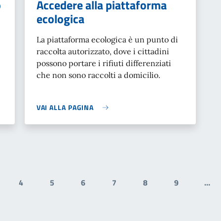
o
Accedere alla piattaforma
ecologica
La piattaforma ecologica è un punto di
raccolta autorizzato, dove i cittadini
possono portare i rifiuti differenziati
che non sono raccolti a domicilio.
VAI ALLA PAGINA
4
5
6
7
8
9
…
gina
Pagina
Pagina
Pagina
Pagina
Pagina
Pagina