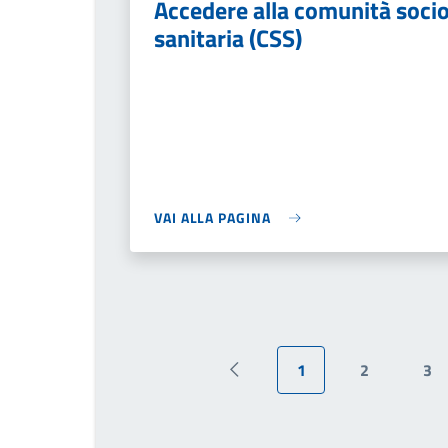
Accedere alla comunità soci
sanitaria (CSS)
VAI ALLA PAGINA
1
2
3
Pagina precedente
Pagina attuale
Pagina
Pa