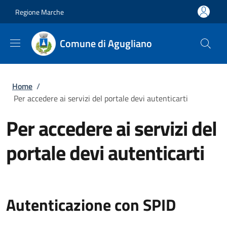
Salta al contenuto principale
Skip to footer content
Regione Marche
Comune di Agugliano
Briciole di pane
Home
/
Per accedere ai servizi del portale devi autenticarti
Per accedere ai servizi del
portale devi autenticarti
Autenticazione con SPID