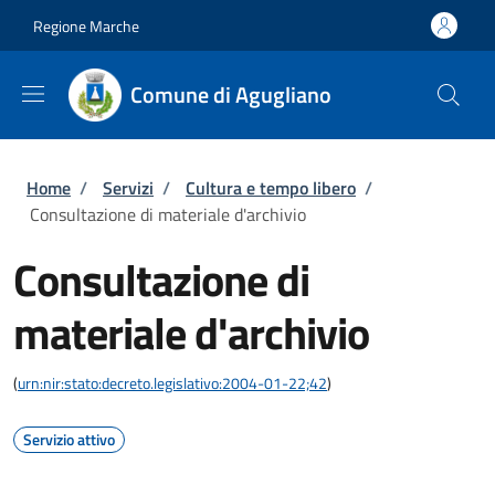
Salta al contenuto principale
Skip to footer content
Regione Marche
Comune di Agugliano
Briciole di pane
Home
/
Servizi
/
Cultura e tempo libero
/
Consultazione di materiale d'archivio
Consultazione di
materiale d'archivio
(
urn:nir:stato:decreto.legislativo:2004-01-22;42
)
Servizio attivo