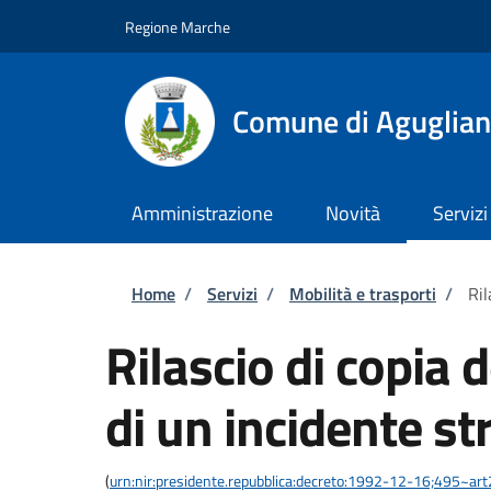
Salta al contenuto principale
Skip to footer content
Regione Marche
Comune di Aguglia
Amministrazione
Novità
Servizi
Briciole di pane
Home
/
Servizi
/
Mobilità e trasporti
/
Ril
Rilascio di copia d
di un incidente st
(
urn:nir:presidente.repubblica:decreto:1992-12-16;495~ar