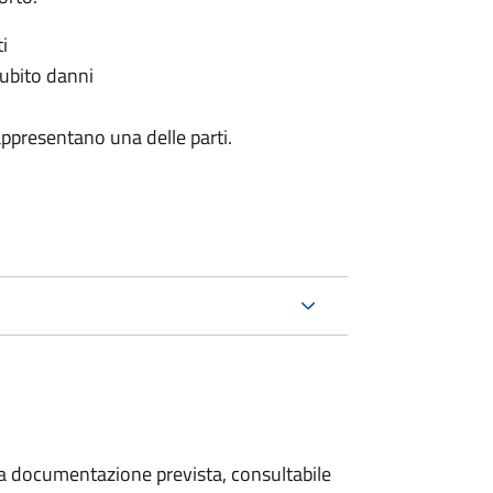
i
subito danni
appresentano una delle parti.
 la documentazione prevista, consultabile