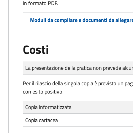
in formato PDF.
Moduli da compilare e documenti da allegar
Costi
Tipo di pagamento
Importo
La presentazione della pratica non prevede al
Per il rilascio della singola copia è previsto un 
con esito positivo.
Copia informatizzata
Copia cartacea