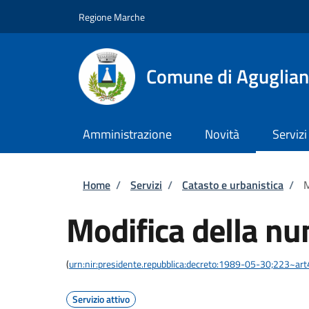
Salta al contenuto principale
Skip to footer content
Regione Marche
Comune di Aguglia
Amministrazione
Novità
Servizi
Briciole di pane
Home
/
Servizi
/
Catasto e urbanistica
/
M
Modifica della nu
(
urn:nir:presidente.repubblica:decreto:1989-05-30;223~ar
Servizio attivo