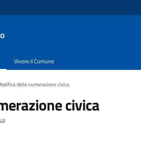
no
Vivere il Comune
odifica della numerazione civica
merazione civica
t43
)