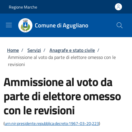
Salta al contenuto principale
Skip to footer content
Regione Marche
Comune di Agugliano
Briciole di pane
Home
/
Servizi
/
Anagrafe e stato civile
/
Ammissione al voto da parte di elettore omesso con le
revisioni
Ammissione al voto da
parte di elettore omesso
con le revisioni
(
urn:nir:presidente.repubblica:decreto:1967-03-20;223
)