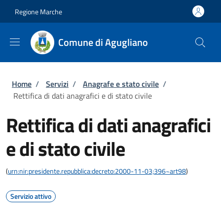
Salta al contenuto principale
Skip to footer content
Regione Marche
Comune di Agugliano
Briciole di pane
Home
/
Servizi
/
Anagrafe e stato civile
/
Rettifica di dati anagrafici e di stato civile
Rettifica di dati anagrafici
e di stato civile
(
urn:nir:presidente.repubblica:decreto:2000-11-03;396~art98
)
Servizio attivo