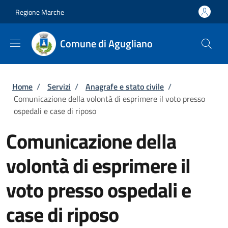
Salta al contenuto principale
Skip to footer content
Regione Marche
Comune di Agugliano
Briciole di pane
Home
/
Servizi
/
Anagrafe e stato civile
/
Comunicazione della volontà di esprimere il voto presso
ospedali e case di riposo
Comunicazione della
volontà di esprimere il
voto presso ospedali e
case di riposo