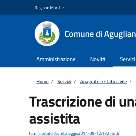
Salta al contenuto principale
Skip to footer content
Regione Marche
Comune di Aguglia
Amministrazione
Novità
Servizi
Briciole di pane
Home
/
Servizi
/
Anagrafe e stato civile
/
Trascrizione di u
assistita
(
urn:nir:stato:decreto.legge:2014-09-12;132~art6
)