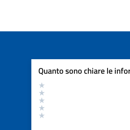
Quanto sono chiare le info
Valutazione
Valuta 5 stelle su 5
Valuta 4 stelle su 5
Valuta 3 stelle su 5
Valuta 2 stelle su 5
Valuta 1 stelle su 5