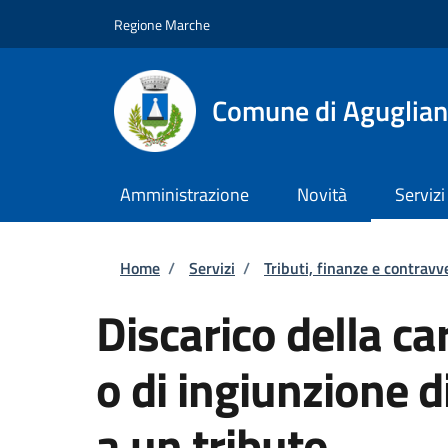
Salta al contenuto principale
Skip to footer content
Regione Marche
Comune di Aguglia
Amministrazione
Novità
Servizi
Briciole di pane
Home
/
Servizi
/
Tributi, finanze e contravv
Discarico della c
o di ingiunzione 
a un tributo