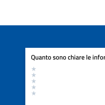
Quanto sono chiare le info
Valutazione
Valuta 5 stelle su 5
Valuta 4 stelle su 5
Valuta 3 stelle su 5
Valuta 2 stelle su 5
Valuta 1 stelle su 5